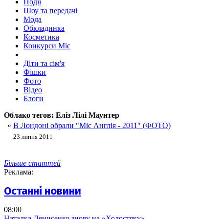
Події
Шоу та передачі
Мода
Обкладинка
Косметика
Конкурси Міс
Діти та сім'я
Фішки
Фото
Відео
Блоги
Облако тегов:
Еліз Лілі Маунтер
»
В Лондоні обрали "Міс Англія - 2011" (ФОТО)
23 липня 2011
Більше статтей
Реклама:
Останні новини
08:00
Наталка Денисенко знову на «Холостяку»