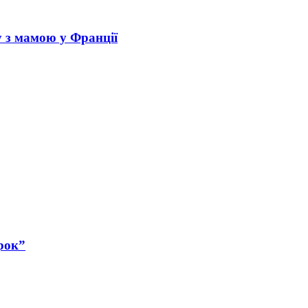
у з мамою у Франції
рок”