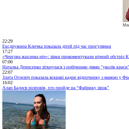
22:29
Ексдружина Кличка показала дітей під час прогулянки
17:27
«Чергова жахлива ніч»: зірки прокоментували нічний обстріл 
07:00
Наталка Денисенко зіткнулася з побічними діями "уколів краси
22:07
Злата Огнєвіч показала яскраві кадри відпочинку з мамою у Фр
16:02
Алан Бадоєв розповів, хто пройде на “Фабрику зірок”