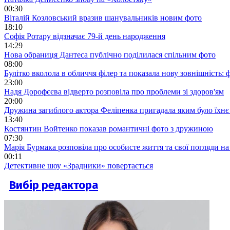
00:30
Віталій Козловський вразив шанувальників новим фото
18:10
Софія Ротару відзначає 79-й день народження
14:29
Нова обраниця Дантеса публічно поділилася спільним фото
08:00
Булітко вколола в обличчя філер та показала нову зовнішність: ф
23:00
Надя Дорофєєва відверто розповіла про проблеми зі здоров'ям
20:00
Дружина загиблого актора Феліпенка пригадала яким було їхнє 
13:40
Костянтин Войтенко показав романтичні фото з дружиною
07:30
Марія Бурмака розповіла про особисте життя та свої погляди на
00:11
Детективне шоу «Зрадники» повертається
Вибір редактора