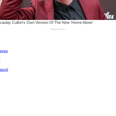
Києва
"
анції