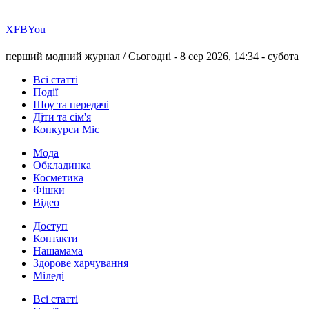
Х
FB
You
перший модний журнал /
Сьогодні - 8 сер 2026, 14:34 -
субота
Всі статті
Події
Шоу та передачі
Діти та сім'я
Конкурси Міс
Мода
Обкладинка
Косметика
Фішки
Відео
Доступ
Контакти
Нашамама
Здорове харчування
Міледі
Всі статті