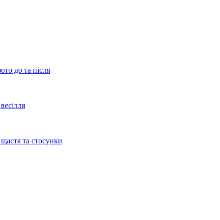
ото до та після
весілля
 щастя та стосунки