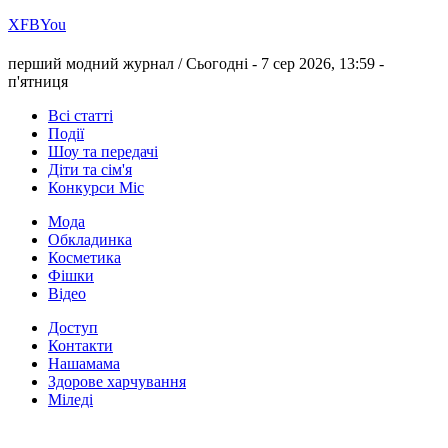
Х
FB
You
перший модний журнал /
Сьогодні - 7 сер 2026, 13:59 -
п'ятниця
Всі статті
Події
Шоу та передачі
Діти та сім'я
Конкурси Міс
Мода
Обкладинка
Косметика
Фішки
Відео
Доступ
Контакти
Нашамама
Здорове харчування
Міледі