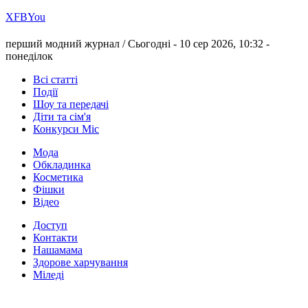
Х
FB
You
перший модний журнал /
Сьогодні - 10 сер 2026, 10:32 -
понеділок
Всі статті
Події
Шоу та передачі
Діти та сім'я
Конкурси Міс
Мода
Обкладинка
Косметика
Фішки
Відео
Доступ
Контакти
Нашамама
Здорове харчування
Міледі