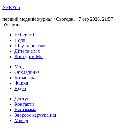
Х
FB
You
перший модний журнал /
Сьогодні - 7 сер 2026, 21:57 -
п'ятниця
Всі статті
Події
Шоу та передачі
Діти та сім'я
Конкурси Міс
Мода
Обкладинка
Косметика
Фішки
Відео
Доступ
Контакти
Нашамама
Здорове харчування
Міледі