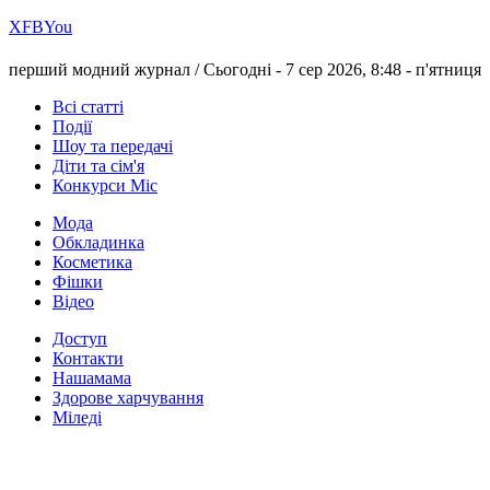
Х
FB
You
перший модний журнал /
Сьогодні - 7 сер 2026, 8:48 -
п'ятниця
Всі статті
Події
Шоу та передачі
Діти та сім'я
Конкурси Міс
Мода
Обкладинка
Косметика
Фішки
Відео
Доступ
Контакти
Нашамама
Здорове харчування
Міледі