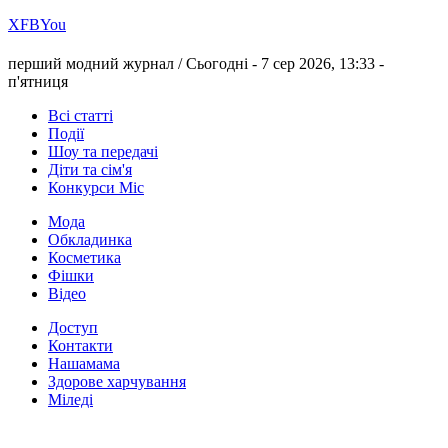
Х
FB
You
перший модний журнал /
Сьогодні - 7 сер 2026, 13:33 -
п'ятниця
Всі статті
Події
Шоу та передачі
Діти та сім'я
Конкурси Міс
Мода
Обкладинка
Косметика
Фішки
Відео
Доступ
Контакти
Нашамама
Здорове харчування
Міледі