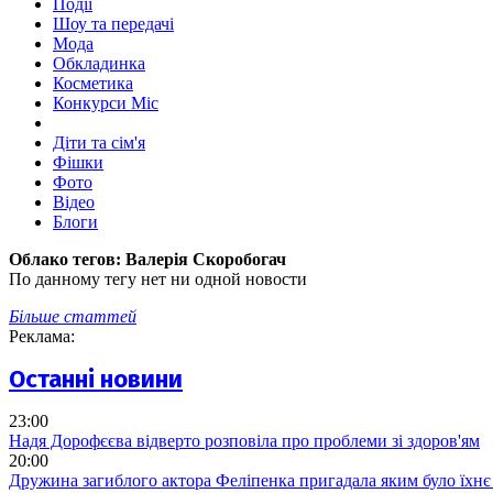
Події
Шоу та передачі
Мода
Обкладинка
Косметика
Конкурси Міс
Діти та сім'я
Фішки
Фото
Відео
Блоги
Облако тегов:
Валерія Скоробогач
По данному тегу нет ни одной новости
Більше статтей
Реклама:
Останні новини
23:00
Надя Дорофєєва відверто розповіла про проблеми зі здоров'ям
20:00
Дружина загиблого актора Феліпенка пригадала яким було їхнє 