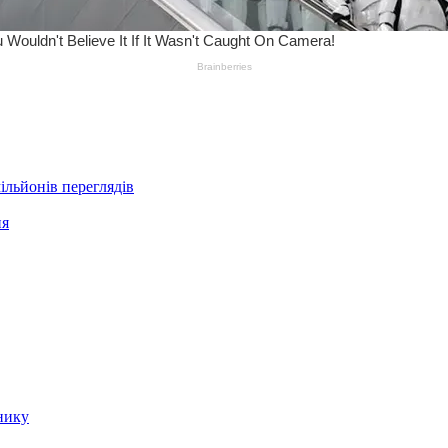
ільйонів переглядів
ня
нику