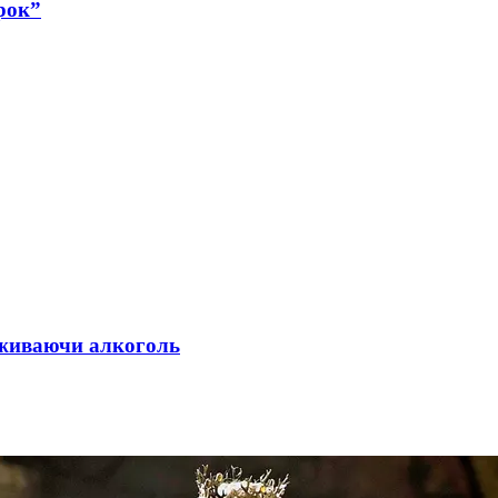
рок”
 вживаючи алкоголь