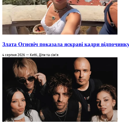
Злата Огнєвіч показала яскраві кадри відпочинк
4 серпня 2026 — Ketti, Діти та сім'я