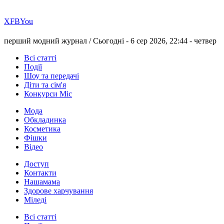
Х
FB
You
перший модний журнал /
Сьогодні - 6 сер 2026, 22:44 -
четвер
Всі статті
Події
Шоу та передачі
Діти та сім'я
Конкурси Міс
Мода
Обкладинка
Косметика
Фішки
Відео
Доступ
Контакти
Нашамама
Здорове харчування
Міледі
Всі статті