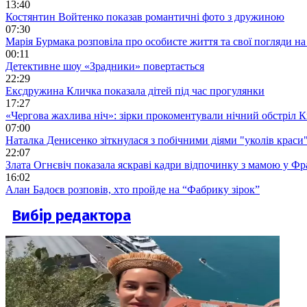
13:40
Костянтин Войтенко показав романтичні фото з дружиною
07:30
Марія Бурмака розповіла про особисте життя та свої погляди на
00:11
Детективне шоу «Зрадники» повертається
22:29
Ексдружина Кличка показала дітей під час прогулянки
17:27
«Чергова жахлива ніч»: зірки прокоментували нічний обстріл 
07:00
Наталка Денисенко зіткнулася з побічними діями "уколів краси
22:07
Злата Огнєвіч показала яскраві кадри відпочинку з мамою у Фр
16:02
Алан Бадоєв розповів, хто пройде на “Фабрику зірок”
Вибір редактора