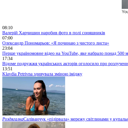
08:10
Валерій Харчишин наробив фото в полі соняшників
07:00
Олександр Пономарьов: «Я починаю з чистого листа»
23:04
Перше україномовне відео на YouTube, яке набрало понад 500 м
17:34
Відоме подружжя українських акторів оголосило про розлучен
13:51
Klavdia Petrivna здивувала зміною іміджу
Роздягалка
Саліванчук «підірвала» мережу світлинами у купаль