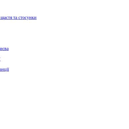
 щастя та стосунки
Києва
"
анції