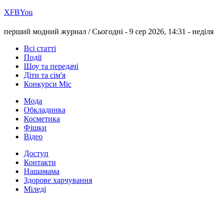
Х
FB
You
перший модний журнал /
Сьогодні - 9 сер 2026, 14:31 -
неділя
Всі статті
Події
Шоу та передачі
Діти та сім'я
Конкурси Міс
Мода
Обкладинка
Косметика
Фішки
Відео
Доступ
Контакти
Нашамама
Здорове харчування
Міледі