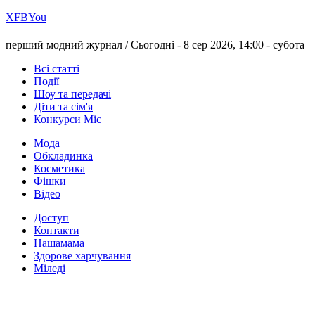
Х
FB
You
перший модний журнал /
Сьогодні - 8 сер 2026, 14:00 -
субота
Всі статті
Події
Шоу та передачі
Діти та сім'я
Конкурси Міс
Мода
Обкладинка
Косметика
Фішки
Відео
Доступ
Контакти
Нашамама
Здорове харчування
Міледі