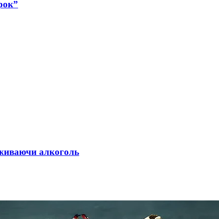
рок”
 вживаючи алкоголь