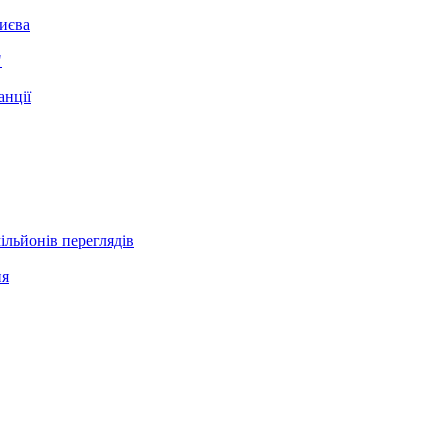
Києва
"
анції
ільйонів переглядів
ня