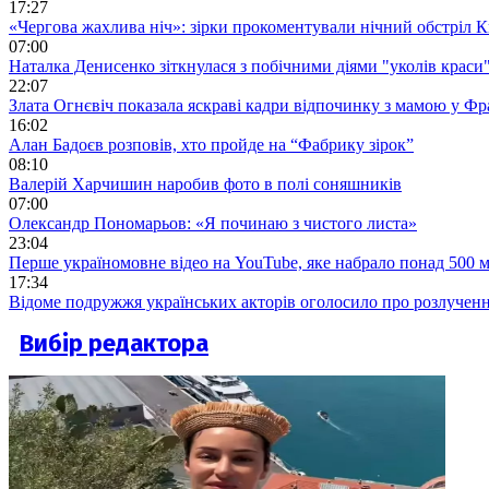
17:27
«Чергова жахлива ніч»: зірки прокоментували нічний обстріл 
07:00
Наталка Денисенко зіткнулася з побічними діями "уколів краси
22:07
Злата Огнєвіч показала яскраві кадри відпочинку з мамою у Фр
16:02
Алан Бадоєв розповів, хто пройде на “Фабрику зірок”
08:10
Валерій Харчишин наробив фото в полі соняшників
07:00
Олександр Пономарьов: «Я починаю з чистого листа»
23:04
Перше україномовне відео на YouTube, яке набрало понад 500 м
17:34
Відоме подружжя українських акторів оголосило про розлучен
Вибір редактора