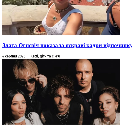
Злата Огнєвіч показала яскраві кадри відпочинк
4 серпня 2026 — Ketti, Діти та сім'я