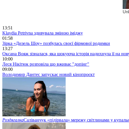
13:51
Klavdia Petrivna здивувала зміною іміджу
01:58
Зірка «Дизель Шоу» позбулась своєї фірмової родимки
13:27
Оксана Вояж зізналася, яка шокуюча історія надихнула її на но
10:00
Леся Нікітюк розповіла що вживає "допінг"
09:00
Володимир Дантес запускає новий кінопроєкт
Роздягалка
Саліванчук «підірвала» мережу світлинами у купаль