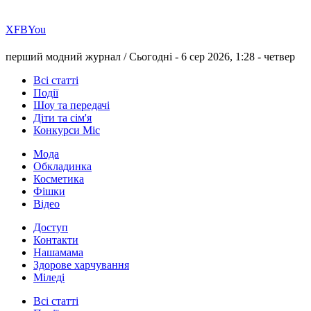
Х
FB
You
перший модний журнал /
Сьогодні - 6 сер 2026, 1:28 -
четвер
Всі статті
Події
Шоу та передачі
Діти та сім'я
Конкурси Міс
Мода
Обкладинка
Косметика
Фішки
Відео
Доступ
Контакти
Нашамама
Здорове харчування
Міледі
Всі статті