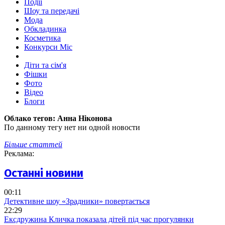
Події
Шоу та передачі
Мода
Обкладинка
Косметика
Конкурси Міс
Діти та сім'я
Фішки
Фото
Відео
Блоги
Облако тегов:
Анна Ніконова
По данному тегу нет ни одной новости
Більше статтей
Реклама:
Останні новини
00:11
Детективне шоу «Зрадники» повертається
22:29
Ексдружина Кличка показала дітей під час прогулянки