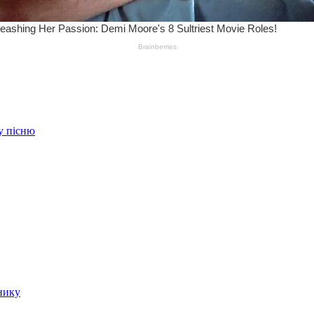
ву пісню
нику