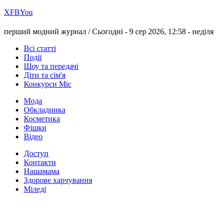
Х
FB
You
перший модний журнал /
Сьогодні - 9 сер 2026, 12:58 -
неділя
Всі статті
Події
Шоу та передачі
Діти та сім'я
Конкурси Міс
Мода
Обкладинка
Косметика
Фішки
Відео
Доступ
Контакти
Нашамама
Здорове харчування
Міледі