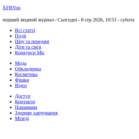
Х
FB
You
перший модний журнал /
Сьогодні - 8 сер 2026, 10:53 -
субота
Всі статті
Події
Шоу та передачі
Діти та сім'я
Конкурси Міс
Мода
Обкладинка
Косметика
Фішки
Відео
Доступ
Контакти
Нашамама
Здорове харчування
Міледі