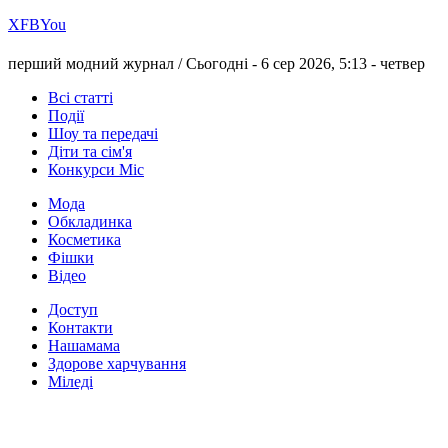
Х
FB
You
перший модний журнал /
Сьогодні - 6 сер 2026, 5:13 -
четвер
Всі статті
Події
Шоу та передачі
Діти та сім'я
Конкурси Міс
Мода
Обкладинка
Косметика
Фішки
Відео
Доступ
Контакти
Нашамама
Здорове харчування
Міледі