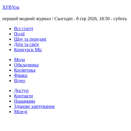
Х
FB
You
перший модний журнал /
Сьогодні - 8 сер 2026, 18:50 -
субота
Всі статті
Події
Шоу та передачі
Діти та сім'я
Конкурси Міс
Мода
Обкладинка
Косметика
Фішки
Відео
Доступ
Контакти
Нашамама
Здорове харчування
Міледі