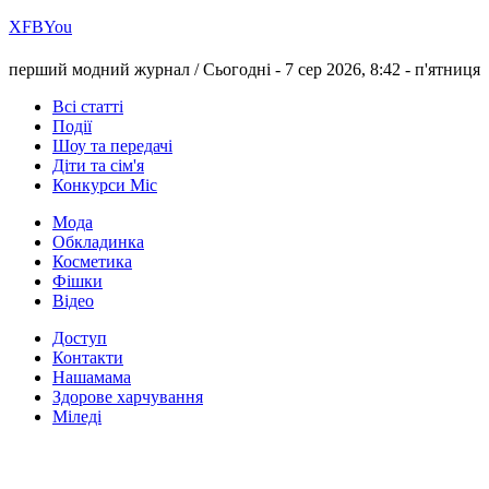
Х
FB
You
перший модний журнал /
Сьогодні - 7 сер 2026, 8:42 -
п'ятниця
Всі статті
Події
Шоу та передачі
Діти та сім'я
Конкурси Міс
Мода
Обкладинка
Косметика
Фішки
Відео
Доступ
Контакти
Нашамама
Здорове харчування
Міледі