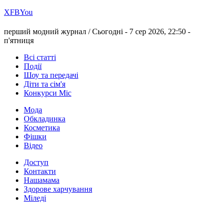
Х
FB
You
перший модний журнал /
Сьогодні - 7 сер 2026, 22:50 -
п'ятниця
Всі статті
Події
Шоу та передачі
Діти та сім'я
Конкурси Міс
Мода
Обкладинка
Косметика
Фішки
Відео
Доступ
Контакти
Нашамама
Здорове харчування
Міледі