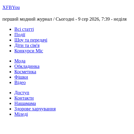
Х
FB
You
перший модний журнал /
Сьогодні - 9 сер 2026, 7:39 -
неділя
Всі статті
Події
Шоу та передачі
Діти та сім'я
Конкурси Міс
Мода
Обкладинка
Косметика
Фішки
Відео
Доступ
Контакти
Нашамама
Здорове харчування
Міледі