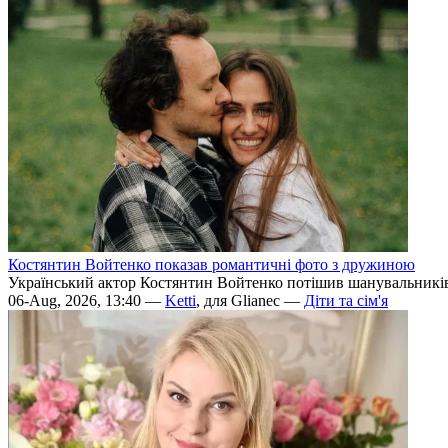
Костянтин Войтенко показав романтичні фото з дружиною
Український актор Костянтин Войтенко потішив шанувальникі
06-Aug, 2026, 13:40 —
Ketti
, для Glianec —
Діти та сім'я