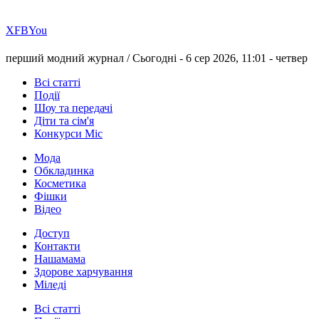
Х
FB
You
перший модний журнал /
Сьогодні - 6 сер 2026, 11:01 -
четвер
Всі статті
Події
Шоу та передачі
Діти та сім'я
Конкурси Міс
Мода
Обкладинка
Косметика
Фішки
Відео
Доступ
Контакти
Нашамама
Здорове харчування
Міледі
Всі статті