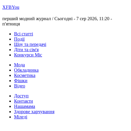
Х
FB
You
перший модний журнал /
Сьогодні - 7 сер 2026, 11:20 -
п'ятниця
Всі статті
Події
Шоу та передачі
Діти та сім'я
Конкурси Міс
Мода
Обкладинка
Косметика
Фішки
Відео
Доступ
Контакти
Нашамама
Здорове харчування
Міледі