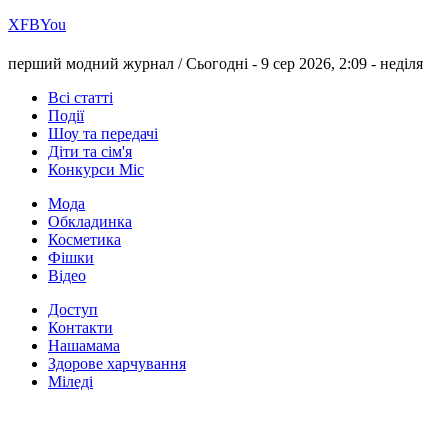
Х
FB
You
перший модний журнал /
Сьогодні - 9 сер 2026, 2:09 -
неділя
Всі статті
Події
Шоу та передачі
Діти та сім'я
Конкурси Міс
Мода
Обкладинка
Косметика
Фішки
Відео
Доступ
Контакти
Нашамама
Здорове харчування
Міледі