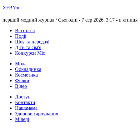
Х
FB
You
перший модний журнал /
Сьогодні - 7 сер 2026, 3:17 -
п'ятниця
Всі статті
Події
Шоу та передачі
Діти та сім'я
Конкурси Міс
Мода
Обкладинка
Косметика
Фішки
Відео
Доступ
Контакти
Нашамама
Здорове харчування
Міледі