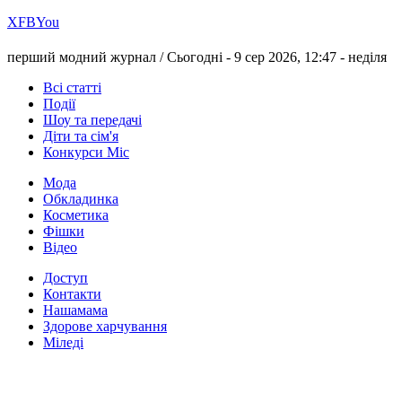
Х
FB
You
перший модний журнал /
Сьогодні - 9 сер 2026, 12:47 -
неділя
Всі статті
Події
Шоу та передачі
Діти та сім'я
Конкурси Міс
Мода
Обкладинка
Косметика
Фішки
Відео
Доступ
Контакти
Нашамама
Здорове харчування
Міледі