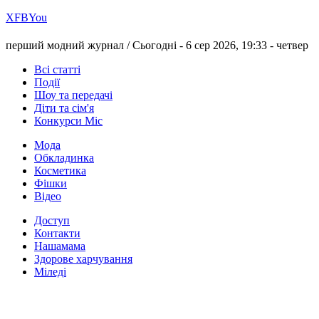
Х
FB
You
перший модний журнал /
Сьогодні - 6 сер 2026, 19:33 -
четвер
Всі статті
Події
Шоу та передачі
Діти та сім'я
Конкурси Міс
Мода
Обкладинка
Косметика
Фішки
Відео
Доступ
Контакти
Нашамама
Здорове харчування
Міледі