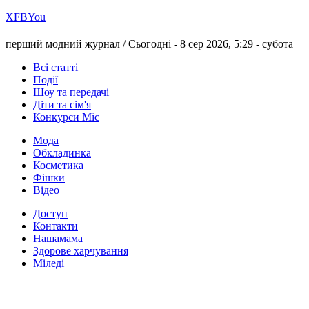
Х
FB
You
перший модний журнал /
Сьогодні - 8 сер 2026, 5:29 -
субота
Всі статті
Події
Шоу та передачі
Діти та сім'я
Конкурси Міс
Мода
Обкладинка
Косметика
Фішки
Відео
Доступ
Контакти
Нашамама
Здорове харчування
Міледі