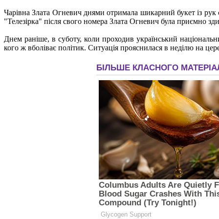
Чарівна Злата Огневич днями отримала шикарний букет із рук с
"Телезірка" після свого номера Злата Огневич була приємно зди
Днем раніше, в суботу, коли проходив український національни
кого ж вболіває політик. Ситуація прояснилася в неділю на цер