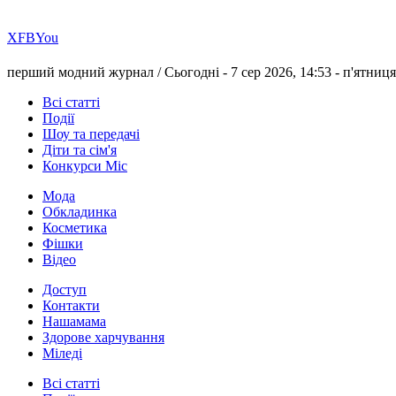
Х
FB
You
перший модний журнал /
Сьогодні - 7 сер 2026, 14:53 -
п'ятниця
Всі статті
Події
Шоу та передачі
Діти та сім'я
Конкурси Міс
Мода
Обкладинка
Косметика
Фішки
Відео
Доступ
Контакти
Нашамама
Здорове харчування
Міледі
Всі статті