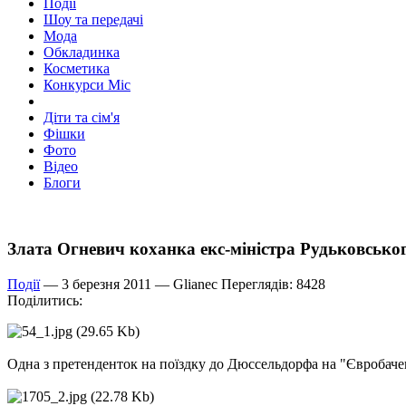
Події
Шоу та передачі
Мода
Обкладинка
Косметика
Конкурси Міс
Діти та сім'я
Фішки
Фото
Відео
Блоги
Злата Огневич коханка екс-міністра Рудьковськ
Події
— 3 березня 2011 —
Glianec
Переглядів: 8428
Поділитись:
Одна з претенденток на поїздку до Дюссельдорфа на "Євробаче