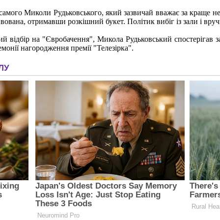
амого Миколи Рудьковського, який зазвичай вважає за краще не з'
вована, отримавши розкішний букет. Політик вибіг із зали і вруч
й відбір на "Євробачення", Микола Рудьковський спостерігав за 
емонії нагородження премії "Телезірка".