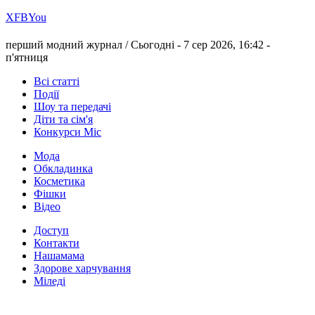
Х
FB
You
перший модний журнал /
Сьогодні - 7 сер 2026, 16:42 -
п'ятниця
Всі статті
Події
Шоу та передачі
Діти та сім'я
Конкурси Міс
Мода
Обкладинка
Косметика
Фішки
Відео
Доступ
Контакти
Нашамама
Здорове харчування
Міледі