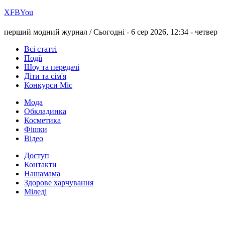
Х
FB
You
перший модний журнал /
Сьогодні - 6 сер 2026, 12:34 -
четвер
Всі статті
Події
Шоу та передачі
Діти та сім'я
Конкурси Міс
Мода
Обкладинка
Косметика
Фішки
Відео
Доступ
Контакти
Нашамама
Здорове харчування
Міледі