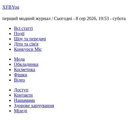
Х
FB
You
перший модний журнал /
Сьогодні - 8 сер 2026, 19:53 -
субота
Всі статті
Події
Шоу та передачі
Діти та сім'я
Конкурси Міс
Мода
Обкладинка
Косметика
Фішки
Відео
Доступ
Контакти
Нашамама
Здорове харчування
Міледі