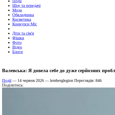
Події
Шоу та передачі
Мода
Обкладинка
Косметика
Конкурси Міс
Діти та сім'я
Фішки
Фото
Відео
Блоги
Валевська: Я довела себе до дуже серйозних пробл
Події
— 14 червня 2026 —
lemberglegion
Переглядів: 846
Поділитись: