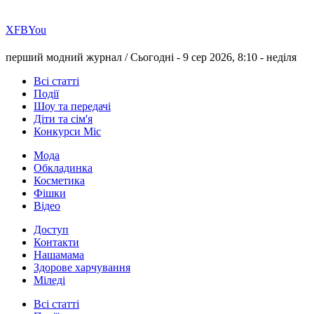
Х
FB
You
перший модний журнал /
Сьогодні - 9 сер 2026, 8:10 -
неділя
Всі статті
Події
Шоу та передачі
Діти та сім'я
Конкурси Міс
Мода
Обкладинка
Косметика
Фішки
Відео
Доступ
Контакти
Нашамама
Здорове харчування
Міледі
Всі статті