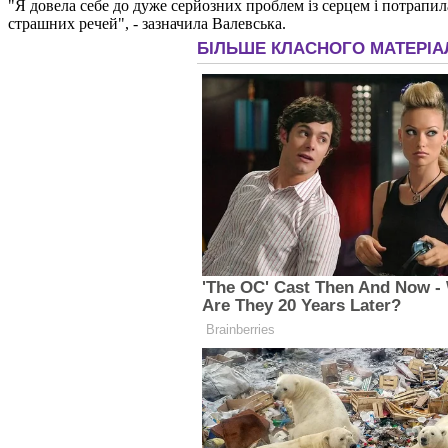
"Я довела себе до дуже серйозних проблем із серцем і потрапил
страшних речей", - зазначила Валевська.