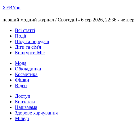
Х
FB
You
перший модний журнал /
Сьогодні - 6 сер 2026, 22:36 -
четвер
Всі статті
Події
Шоу та передачі
Діти та сім'я
Конкурси Міс
Мода
Обкладинка
Косметика
Фішки
Відео
Доступ
Контакти
Нашамама
Здорове харчування
Міледі