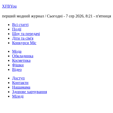
Х
FB
You
перший модний журнал /
Сьогодні - 7 сер 2026, 8:21 -
п'ятниця
Всі статті
Події
Шоу та передачі
Діти та сім'я
Конкурси Міс
Мода
Обкладинка
Косметика
Фішки
Відео
Доступ
Контакти
Нашамама
Здорове харчування
Міледі