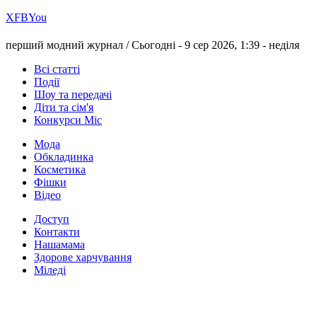
Х
FB
You
перший модний журнал /
Сьогодні - 9 сер 2026, 1:39 -
неділя
Всі статті
Події
Шоу та передачі
Діти та сім'я
Конкурси Міс
Мода
Обкладинка
Косметика
Фішки
Відео
Доступ
Контакти
Нашамама
Здорове харчування
Міледі