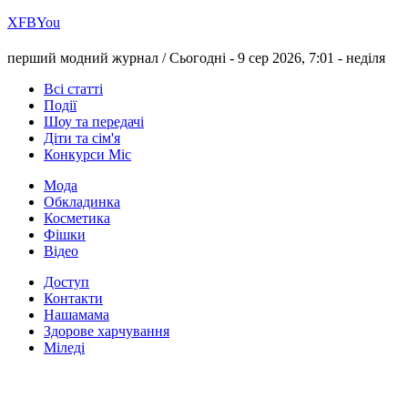
Х
FB
You
перший модний журнал /
Сьогодні - 9 сер 2026, 7:01 -
неділя
Всі статті
Події
Шоу та передачі
Діти та сім'я
Конкурси Міс
Мода
Обкладинка
Косметика
Фішки
Відео
Доступ
Контакти
Нашамама
Здорове харчування
Міледі