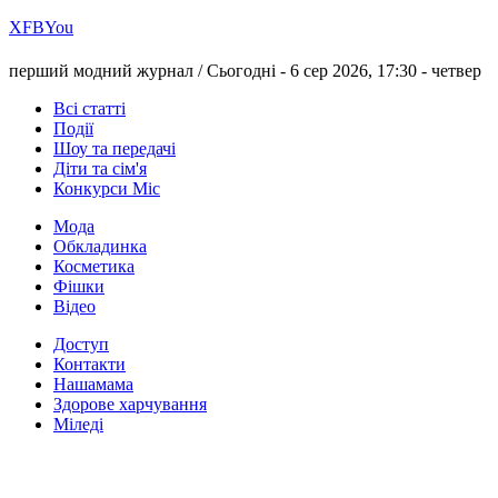
Х
FB
You
перший модний журнал /
Сьогодні - 6 сер 2026, 17:30 -
четвер
Всі статті
Події
Шоу та передачі
Діти та сім'я
Конкурси Міс
Мода
Обкладинка
Косметика
Фішки
Відео
Доступ
Контакти
Нашамама
Здорове харчування
Міледі