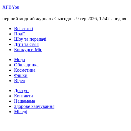
Х
FB
You
перший модний журнал /
Сьогодні - 9 сер 2026, 12:42 -
неділя
Всі статті
Події
Шоу та передачі
Діти та сім'я
Конкурси Міс
Мода
Обкладинка
Косметика
Фішки
Відео
Доступ
Контакти
Нашамама
Здорове харчування
Міледі