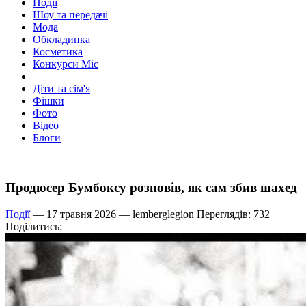
Події
Шоу та передачі
Мода
Обкладинка
Косметика
Конкурси Міс
Діти та сім'я
Фішки
Фото
Відео
Блоги
Продюсер Бумбоксу розповів, як сам збив шахед
Події
— 17 травня 2026 —
lemberglegion
Переглядів: 732
Поділитись: