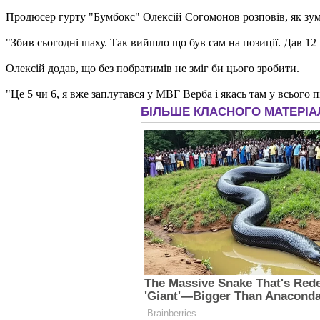
Продюсер гурту "Бумбокс" Олексій Согомонов розповів, як зум
"Збив сьогодні шаху. Так вийшло що був сам на позиції. Дав 12 ч
Олексій додав, що без побратимів не зміг би цього зробити.
"Це 5 чи 6, я вже заплутався у МВГ Верба і якась там у всього 