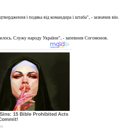
дтвердження і подяка від командира і штаба", - зазначив він.
апилось. Служу народу України", - запевнив Согомонов.