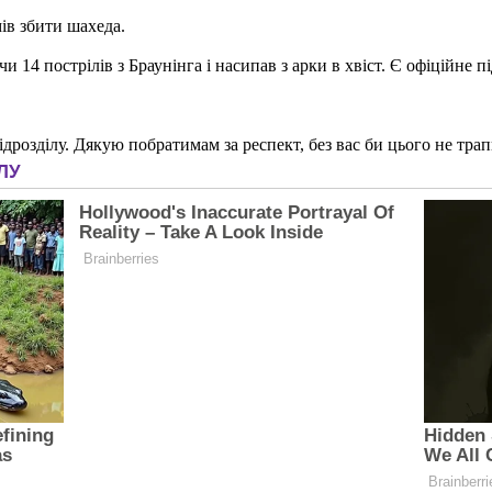
ів збити шахеда.
и 14 пострілів з Браунінга і насипав з арки в хвіст. Є офіційне пі
підрозділу. Дякую побратимам за респект, без вас би цього не тр