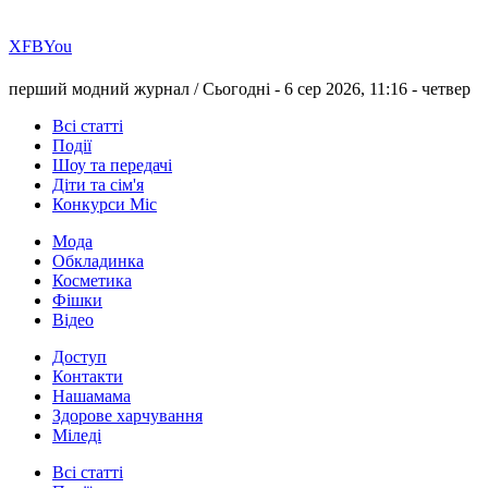
Х
FB
You
перший модний журнал /
Сьогодні - 6 сер 2026, 11:16 -
четвер
Всі статті
Події
Шоу та передачі
Діти та сім'я
Конкурси Міс
Мода
Обкладинка
Косметика
Фішки
Відео
Доступ
Контакти
Нашамама
Здорове харчування
Міледі
Всі статті