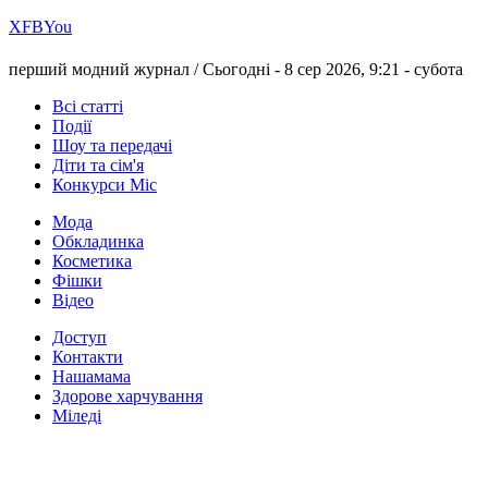
Х
FB
You
перший модний журнал /
Сьогодні - 8 сер 2026, 9:21 -
субота
Всі статті
Події
Шоу та передачі
Діти та сім'я
Конкурси Міс
Мода
Обкладинка
Косметика
Фішки
Відео
Доступ
Контакти
Нашамама
Здорове харчування
Міледі