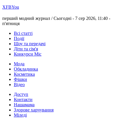
Х
FB
You
перший модний журнал /
Сьогодні - 7 сер 2026, 11:40 -
п'ятниця
Всі статті
Події
Шоу та передачі
Діти та сім'я
Конкурси Міс
Мода
Обкладинка
Косметика
Фішки
Відео
Доступ
Контакти
Нашамама
Здорове харчування
Міледі