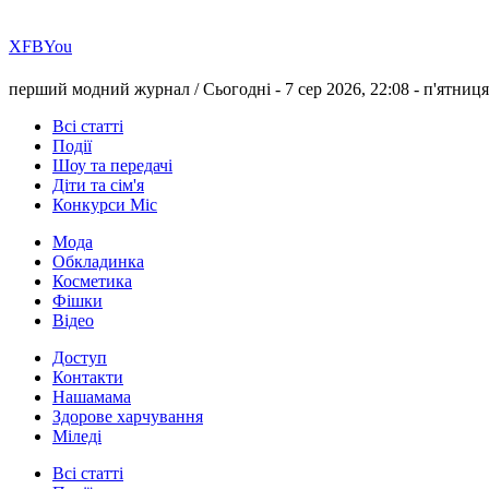
Х
FB
You
перший модний журнал /
Сьогодні - 7 сер 2026, 22:08 -
п'ятниця
Всі статті
Події
Шоу та передачі
Діти та сім'я
Конкурси Міс
Мода
Обкладинка
Косметика
Фішки
Відео
Доступ
Контакти
Нашамама
Здорове харчування
Міледі
Всі статті