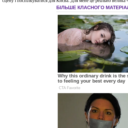
сцену і поспілкуватися для Києва. Для мене це реально велика ч