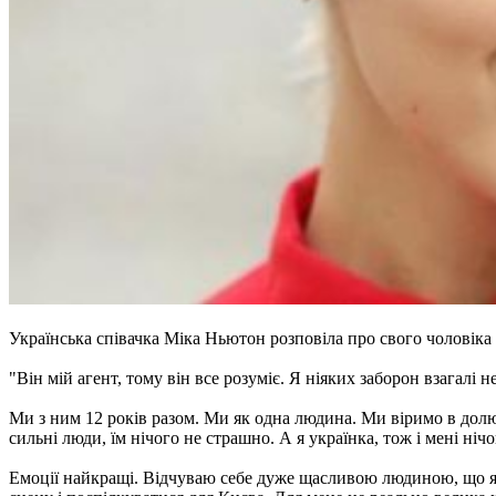
Українська співачка Міка Ньютон розповіла про свого чоловіка К
"Він мій агент, тому він все розуміє. Я ніяких заборон взагалі н
Ми з ним 12 років разом. Ми як одна людина. Ми віримо в долю.
сильні люди, їм нічого не страшно. А я українка, тож і мені ніч
Емоції найкращі. Відчуваю себе дуже щасливою людиною, що я в