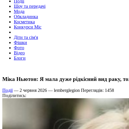
Події
Шоу та передачі
Мода
Обкладинка
Косметика
Конкурси Міс
Діти та сім'я
Фішки
Фото
Відео
Блоги
Міка Ньютон: Я мала дуже рідкісний вид раку, то
Події
— 2 червня 2026 —
lemberglegion
Переглядів: 1458
Поділитись: