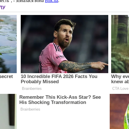
есть", - зізналася вона
Blik.ua
.