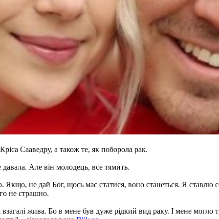
ріса Сааведру, а також те, як поборола рак.
е давала. Але він молодець, все тямить.
 Якщо, не дай Бог, щось має статися, воно станеться. Я ставлю с
ого не страшно.
загалі жива. Бо в мене був дуже рідкий вид раку. І мене могло 