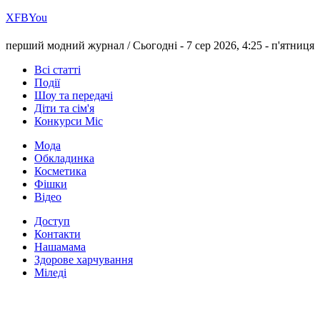
Х
FB
You
перший модний журнал /
Сьогодні - 7 сер 2026, 4:25 -
п'ятниця
Всі статті
Події
Шоу та передачі
Діти та сім'я
Конкурси Міс
Мода
Обкладинка
Косметика
Фішки
Відео
Доступ
Контакти
Нашамама
Здорове харчування
Міледі