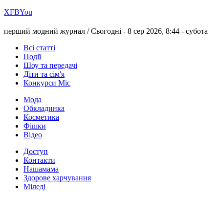
Х
FB
You
перший модний журнал /
Сьогодні - 8 сер 2026, 8:44 -
субота
Всі статті
Події
Шоу та передачі
Діти та сім'я
Конкурси Міс
Мода
Обкладинка
Косметика
Фішки
Відео
Доступ
Контакти
Нашамама
Здорове харчування
Міледі