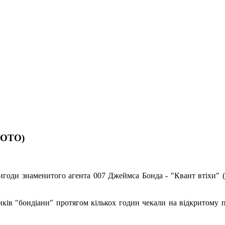
(ФОТО)
ригоди знаменитого агента 007 Джеймса Бонда - "Квант втіхи" (
ів "бондіани" протягом кількох годин чекали на відкритому по