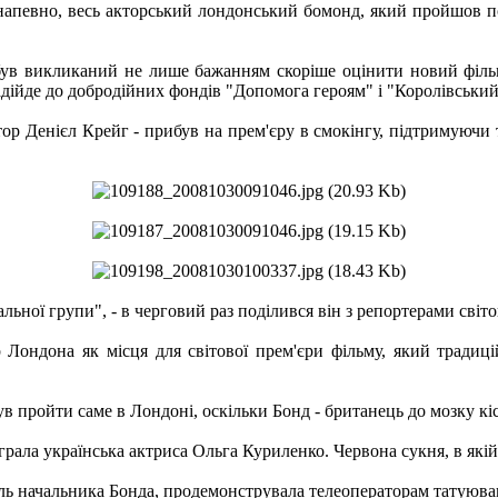
, напевно, весь акторський лондонський бомонд, який пройшов п
но, був викликаний не лише бажанням скоріше оцінити новий філ
надійде до добродійних фондів "Допомога героям" і "Королівський
тор Денієл Крейг - прибув на прем'єру в смокінгу, підтримуючи 
льної групи", - в черговий раз поділився він з репортерами світ
р Лондона як місця для світової прем'єри фільму, який традиц
 пройти саме в Лондоні, оскільки Бонд - британець до мозку кіс
грала українська актриса Ольга Куриленко. Червона сукня, в якій
ь начальника Бонда, продемонструвала телеоператорам татуюванн