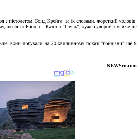
я з пістолетом. Бонд Крейга, за їх словами, жорсткий чоловік,
му, що його Бонд, в "Казино "Рояль", дуже суворий і майже не
ьше: вони побували на 20-хвилинному показі "бондіани" ще 9
NEWSru.com