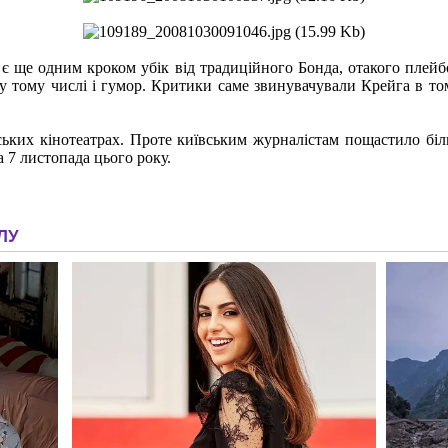
є ще одним кроком убік від традиційного Бонда, отакого плейбо
, у тому числі і гумор. Критики саме звинувачували Крейга в то
ьких кінотеатрах. Проте київським журналістам пощастило біл
 7 листопада цього року.