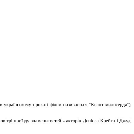
в українському прокаті фільм називається "Квант милосердя"),
вітрі приїзду знаменитостей - акторів Денієла Крейга і Джуді