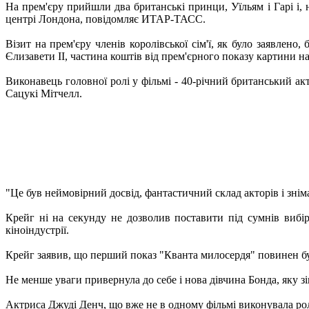
На прем'єру прийшли два британські принци, Уїльям і Гарі і
центрі Лондона, повідомляє ИТАР-ТАСС.
Візит на прем'єру членів королівської сім'ї, як було заявле
Єлизавети II, частина коштів від прем'єрного показу картини 
Виконавець головної ролі у фільмі - 40-річний британський ак
Сацукі Мітчелл.
"Це був неймовірний досвід, фантастичний склад акторів і зніма
Крейг ні на секунду не дозволив поставити під сумнів вибі
кіноіндустрії.
Крейг заявив, що перший показ "Кванта милосердя" повинен був
Не менше уваги привернула до себе і нова дівчина Бонда, яку зі
Актриса Джуді Денч, що вже не в одному фільмі виконувала рол