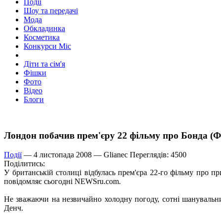
Події
Шоу та передачі
Мода
Обкладинка
Косметика
Конкурси Міс
Діти та сім'я
Фішки
Фото
Відео
Блоги
Лондон побачив прем'єру 22 фільму про Бонда 
Події
— 4 листопада 2008 —
Glianec
Переглядів: 4500
Поділитись:
У британській столиці відбулась прем'єра 22-го фільму про п
повідомляє сьогодні NEWSru.com.
Не зважаючи на незвичайно холодну погоду, сотні шанувальник
Денч.