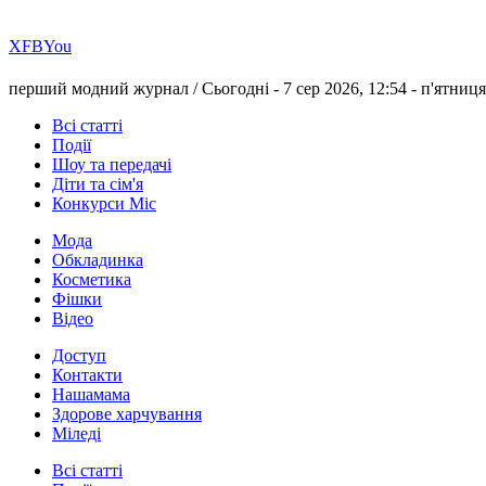
Х
FB
You
перший модний журнал /
Сьогодні - 7 сер 2026, 12:54 -
п'ятниця
Всі статті
Події
Шоу та передачі
Діти та сім'я
Конкурси Міс
Мода
Обкладинка
Косметика
Фішки
Відео
Доступ
Контакти
Нашамама
Здорове харчування
Міледі
Всі статті