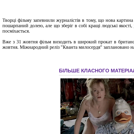
Творці фільму запевнили журналістів в тому, що нова картина 
пошарпаний долею, але що зберіг в собі кращі людські якості
посміхається.
Вже з 31 жовтня фільм виходить в широкий прокат в британс
жовтня. Міжнародний реліз "Кванта милосердя" заплановано на