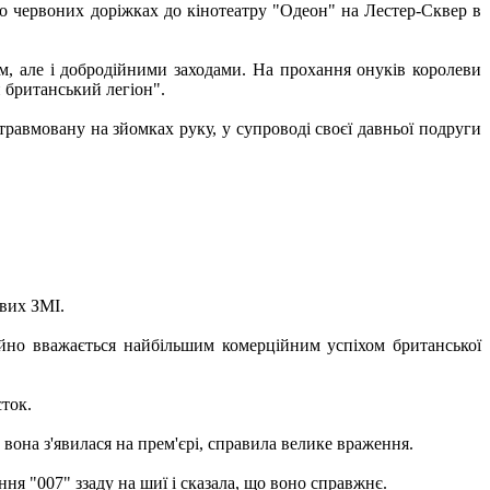
о червоних доріжках до кінотеатру "Одеон" на Лестер-Сквер в
ьм, але і добродійними заходами. На прохання онуків королеви
 британський легіон".
травмовану на зйомках руку, у супроводі своєї давньої подруги
ових ЗМІ.
ійно вважається найбільшим комерційним успіхом британської
ток.
 вона з'явилася на прем'єрі, справила велике враження.
я "007" ззаду на шиї і сказала, що воно справжнє.