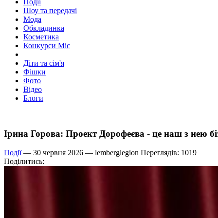
Події
Шоу та передачі
Мода
Обкладинка
Косметика
Конкурси Міс
Діти та сім'я
Фішки
Фото
Відео
Блоги
Ірина Горова: Проект Дорофеєва - це наш з нею бі
Події
— 30 червня 2026 —
lemberglegion
Переглядів: 1019
Поділитись: