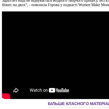
Зараз без Наді не відбувається жодного творчого процесу. Всі к
бізнес на двох", - пояснила Горова у подкасті Women Make Mon