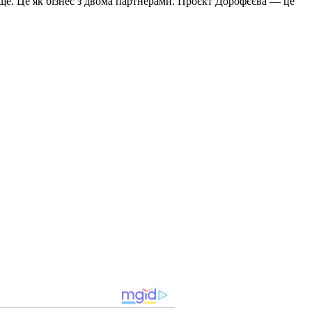
раще. Це як бізнес з двома партнерами. Проєкт Дорофєєва — це