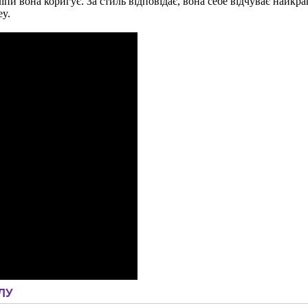
ліпи вона коригує. За стиль відповідає, вона себе відчуває найк
ey.