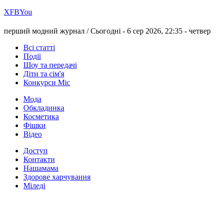
Х
FB
You
перший модний журнал /
Сьогодні - 6 сер 2026, 22:35 -
четвер
Всі статті
Події
Шоу та передачі
Діти та сім'я
Конкурси Міс
Мода
Обкладинка
Косметика
Фішки
Відео
Доступ
Контакти
Нашамама
Здорове харчування
Міледі