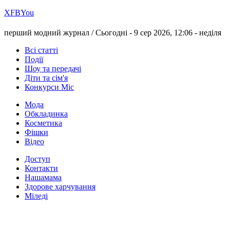
Х
FB
You
перший модний журнал /
Сьогодні - 9 сер 2026, 12:06 -
неділя
Всі статті
Події
Шоу та передачі
Діти та сім'я
Конкурси Міс
Мода
Обкладинка
Косметика
Фішки
Відео
Доступ
Контакти
Нашамама
Здорове харчування
Міледі