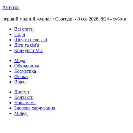
Х
FB
You
перший модний журнал /
Сьогодні - 8 сер 2026, 8:24 -
субота
Всі статті
Події
Шоу та передачі
Діти та сім'я
Конкурси Міс
Мода
Обкладинка
Косметика
Фішки
Відео
Доступ
Контакти
Нашамама
Здорове харчування
Міледі