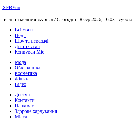
Х
FB
You
перший модний журнал /
Сьогодні - 8 сер 2026, 16:03 -
субота
Всі статті
Події
Шоу та передачі
Діти та сім'я
Конкурси Міс
Мода
Обкладинка
Косметика
Фішки
Відео
Доступ
Контакти
Нашамама
Здорове харчування
Міледі