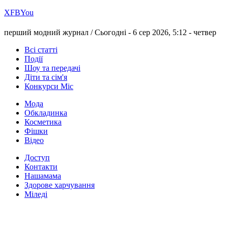
Х
FB
You
перший модний журнал /
Сьогодні - 6 сер 2026, 5:12 -
четвер
Всі статті
Події
Шоу та передачі
Діти та сім'я
Конкурси Міс
Мода
Обкладинка
Косметика
Фішки
Відео
Доступ
Контакти
Нашамама
Здорове харчування
Міледі