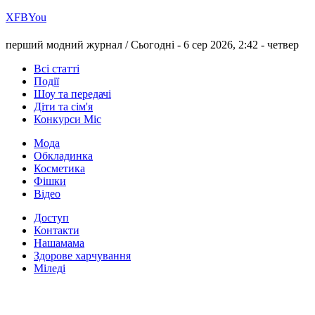
Х
FB
You
перший модний журнал /
Сьогодні - 6 сер 2026, 2:42 -
четвер
Всі статті
Події
Шоу та передачі
Діти та сім'я
Конкурси Міс
Мода
Обкладинка
Косметика
Фішки
Відео
Доступ
Контакти
Нашамама
Здорове харчування
Міледі