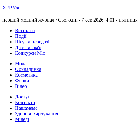
Х
FB
You
перший модний журнал /
Сьогодні - 7 сер 2026, 4:01 -
п'ятниця
Всі статті
Події
Шоу та передачі
Діти та сім'я
Конкурси Міс
Мода
Обкладинка
Косметика
Фішки
Відео
Доступ
Контакти
Нашамама
Здорове харчування
Міледі